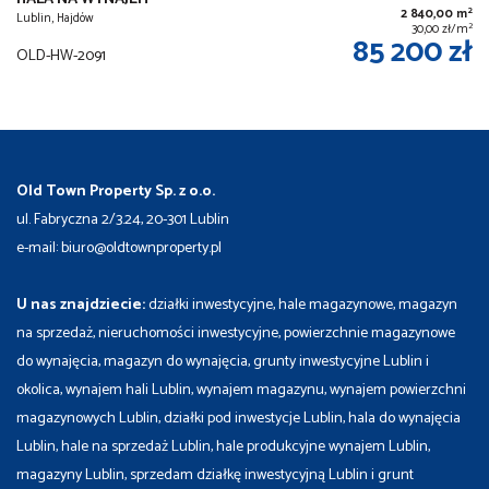
2
2 840,00 m
Lublin, Hajdów
2
30,00 zł/m
85 200 zł
OLD-HW-2091
Old Town Property Sp. z o.o.
ul. Fabryczna 2/3.24, 20-301 Lublin
e-mail: biuro@oldtownproperty.pl
U nas znajdziecie:
działki inwestycyjne, hale magazynowe, magazyn
na sprzedaż, nieruchomości inwestycyjne, powierzchnie magazynowe
do wynajęcia, magazyn do wynajęcia, grunty inwestycyjne Lublin i
okolica, wynajem hali Lublin, wynajem magazynu, wynajem powierzchni
magazynowych Lublin, działki pod inwestycje Lublin, hala do wynajęcia
Lublin, hale na sprzedaż Lublin, hale produkcyjne wynajem Lublin,
magazyny Lublin, sprzedam działkę inwestycyjną Lublin i grunt