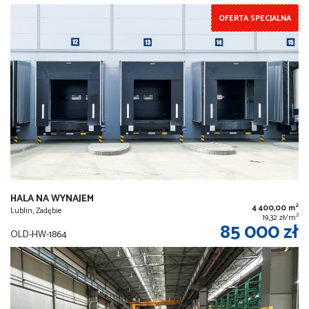
OFERTA SPECJALNA
HALA NA WYNAJEM
2
4 400,00 m
Lublin, Zadębie
2
19,32 zł/m
85 000 zł
OLD-HW-1864