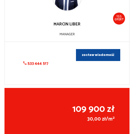
155
OFERT
MARCIN
LIBER
MANAGER
zostaw wiadomość
533 444 517
109 900 zł
2
30,00 zł/m