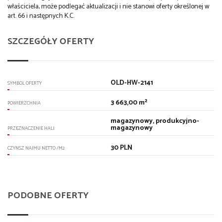
właściciela, może podlegać aktualizacji i nie stanowi oferty określonej w
art. 66 i następnych K.C.
SZCZEGÓŁY OFERTY
OLD-HW-2141
SYMBOL OFERTY
3 663,00 m²
POWIERZCHNIA
magazynowy, produkcyjno-
magazynowy
PRZEZNACZENIE HALI
30 PLN
CZYNSZ NAJMU NETTO /M2
PODOBNE OFERTY