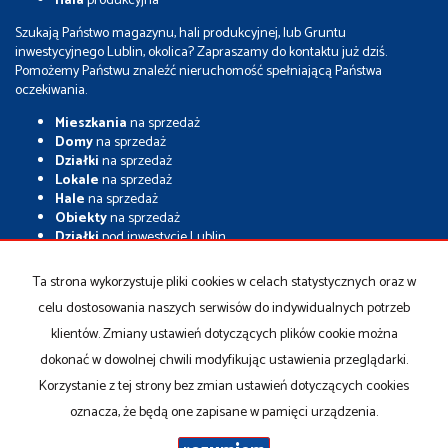
Hala
produkcyjna
Szukają Państwo magazynu, hali produkcyjnej, lub Gruntu
inwestycyjnego Lublin, okolica? Zapraszamy do kontaktu już dziś.
Pomożemy Państwu znaleźć nieruchomość spełniającą Państwa
oczekiwania.
Mieszkania
na sprzedaż
Domy
na sprzedaż
Działki
na sprzedaż
Lokale
na sprzedaż
Hale
na sprzedaż
Obiekty
na sprzedaż
Działki
pod inwestycje Lublin
Grunty
inwestycyjne
Nieruchomości
inwestycyjne Lublin
Ta strona wykorzystuje pliki cookies w celach statystycznych oraz w
Magazyny
na sprzedaż
celu dostosowania naszych serwisów do indywidualnych potrzeb
Hale
na sprzedaż
Hale
magazynowe
klientów. Zmiany ustawień dotyczących plików cookie można
Sprzedam
grunt inwestycyjny
dokonać w dowolnej chwili modyfikując ustawienia przeglądarki.
Sprzedam
działkę inwestycyjną
Korzystanie z tej strony bez zmian ustawień dotyczących cookies
oznacza, że będą one zapisane w pamięci urządzenia.