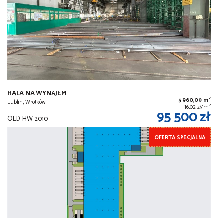
HALA NA WYNAJEM
2
5 960,00 m
Lublin, Wrotków
2
16,02 zł/m
95 500 zł
OLD-HW-2010
OFERTA SPECJALNA