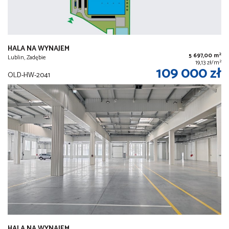
HALA NA WYNAJEM
2
5 697,00 m
Lublin, Zadębie
2
19,13 zł/m
109 000 zł
OLD-HW-2041
HALA NA WYNAJEM