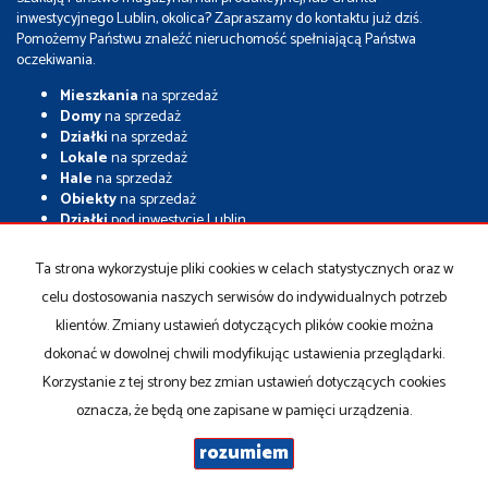
inwestycyjnego Lublin, okolica? Zapraszamy do kontaktu już dziś.
Pomożemy Państwu znaleźć nieruchomość spełniającą Państwa
oczekiwania.
Mieszkania
na sprzedaż
Domy
na sprzedaż
Działki
na sprzedaż
Lokale
na sprzedaż
Hale
na sprzedaż
Obiekty
na sprzedaż
Działki
pod inwestycje Lublin
Grunty
inwestycyjne
Nieruchomości
inwestycyjne Lublin
Ta strona wykorzystuje pliki cookies w celach statystycznych oraz w
Magazyny
na sprzedaż
celu dostosowania naszych serwisów do indywidualnych potrzeb
Hale
na sprzedaż
Hale
magazynowe
klientów. Zmiany ustawień dotyczących plików cookie można
Sprzedam
grunt inwestycyjny
dokonać w dowolnej chwili modyfikując ustawienia przeglądarki.
Sprzedam
działkę inwestycyjną
Korzystanie z tej strony bez zmian ustawień dotyczących cookies
oznacza, że będą one zapisane w pamięci urządzenia.
rozumiem
Old Town
2026
Program dla biur nieruchomości
Galactica Virgo