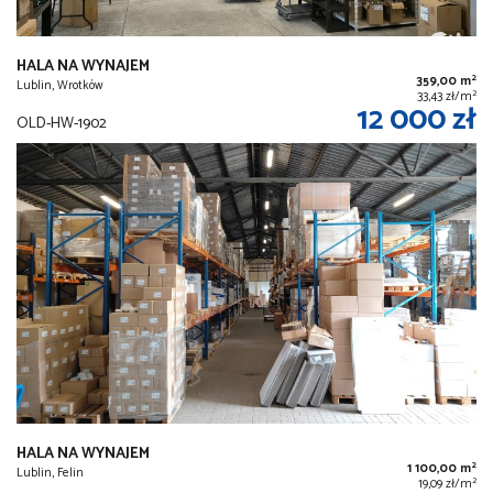
HALA NA WYNAJEM
2
359,00 m
Lublin, Wrotków
2
33,43 zł/m
12 000 zł
OLD-HW-1902
HALA NA WYNAJEM
2
1 100,00 m
Lublin, Felin
2
19,09 zł/m