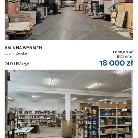
HALA NA WYNAJEM
2
1 000,00 m
Lublin, Zadębie
2
18,00 zł/m
18 000 zł
OLD-HW-1758