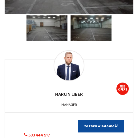
155
OFERT
MARCIN
LIBER
MANAGER
zostaw wiadomość
533 444 517