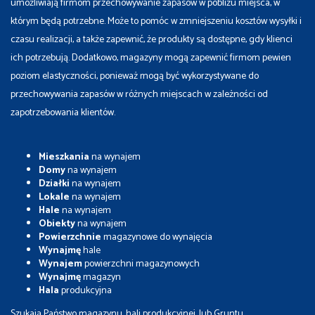
umożliwiają firmom przechowywanie zapasów w pobliżu miejsca, w
którym będą potrzebne. Może to pomóc w zmniejszeniu kosztów wysyłki i
czasu realizacji, a także zapewnić, że produkty są dostępne, gdy klienci
ich potrzebują. Dodatkowo, magazyny mogą zapewnić firmom pewien
poziom elastyczności, ponieważ mogą być wykorzystywane do
przechowywania zapasów w różnych miejscach w zależności od
zapotrzebowania klientów.
Mieszkania
na wynajem
Domy
na wynajem
Działki
na wynajem
Lokale
na wynajem
Hale
na wynajem
Obiekty
na wynajem
Powierzchnie
magazynowe do wynajęcia
Wynajmę
hale
Wynajem
powierzchni magazynowych
Wynajmę
magazyn
Hala
produkcyjna
Szukają Państwo magazynu, hali produkcyjnej, lub Gruntu