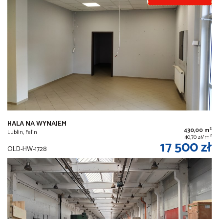
HALA NA WYNAJEM
2
430,00 m
Lublin, Felin
2
40,70 zł/m
17 500 zł
OLD-HW-1728