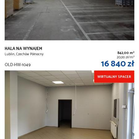
HALA NA WYNAJEM
2
842,00 m
Lublin, Czechów Północny
2
20,00 zł/m
16 840 zł
OLD-HW-1049
WIRTUALNY SPACER