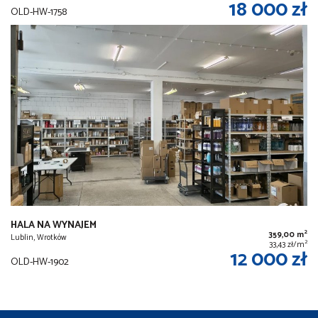
18 000 zł
OLD-HW-1758
HALA NA WYNAJEM
2
359,00 m
Lublin, Wrotków
2
33,43 zł/m
12 000 zł
OLD-HW-1902