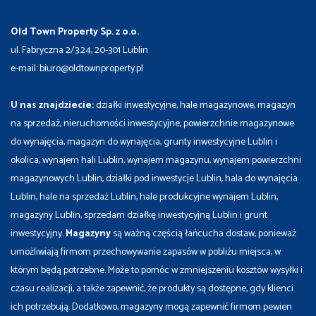
Old Town Property Sp. z o.o.
ul. Fabryczna 2/3.24, 20-301 Lublin
e-mail: biuro@oldtownproperty.pl
U nas znajdziecie:
działki inwestycyjne, hale magazynowe, magazyn
na sprzedaż, nieruchomości inwestycyjne, powierzchnie magazynowe
do wynajęcia, magazyn do wynajęcia, grunty inwestycyjne Lublin i
okolica, wynajem hali Lublin, wynajem magazynu, wynajem powierzchni
magazynowych Lublin, działki pod inwestycje Lublin, hala do wynajęcia
Lublin, hale na sprzedaż Lublin, hale produkcyjne wynajem Lublin,
magazyny Lublin, sprzedam działkę inwestycyjną Lublin i grunt
inwestycyjny.
Magazyny
są ważną częścią łańcucha dostaw, ponieważ
umożliwiają firmom przechowywanie zapasów w pobliżu miejsca, w
którym będą potrzebne. Może to pomóc w zmniejszeniu kosztów wysyłki i
czasu realizacji, a także zapewnić, że produkty są dostępne, gdy klienci
ich potrzebują. Dodatkowo, magazyny mogą zapewnić firmom pewien