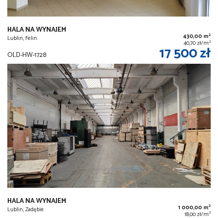
HALA NA WYNAJEM
2
430,00 m
Lublin, Felin
2
40,70 zł/m
17 500 zł
OLD-HW-1728
HALA NA WYNAJEM
2
1 000,00 m
Lublin, Zadębie
2
18,00 zł/m