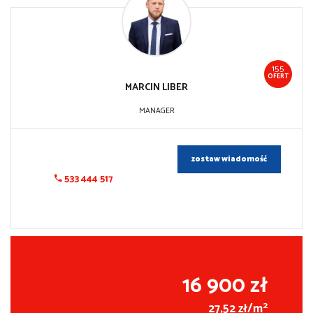
155
OFERT
MARCIN
LIBER
MANAGER
zostaw wiadomość
533 444 517
16 900 zł
2
27,52 zł/m