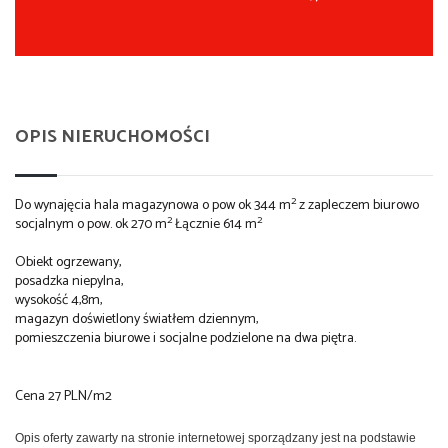
OPIS NIERUCHOMOŚCI
2
Do wynajęcia hala magazynowa o pow ok 344 m
z zapleczem biurowo
2
2
socjalnym o pow. ok 270 m
Łącznie 614 m
Obiekt ogrzewany,
posadzka niepylna,
wysokość 4,8m,
magazyn doświetlony światłem dziennym,
pomieszczenia biurowe i socjalne podzielone na dwa piętra.
Cena 27 PLN/m2
Opis oferty zawarty na stronie internetowej sporządzany jest na podstawie