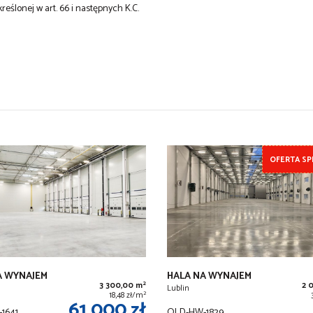
kreślonej w art. 66 i następnych K.C.
OFERTA SP
A WYNAJEM
HALA NA WYNAJEM
2
3 300,00 m
2 
Lublin
2
18,48 zł/m
61 000 zł
1641
OLD-HW-1829