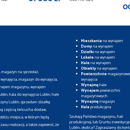
0
Mieszkania
na wynajem
Domy
na wynajem
Działki
na wynajem
Lokale
na wynajem
Hale
na wynajem
Obiekty
na wynajem
, magazyn na sprzedaż,
Powierzchnie
magazynowe
wynajęcia, magazyn do wynajęcia,
wynajęcia
Wynajmę
hale
, wynajem magazynu, wynajem
Wynajem
powierzchni
lin, hala do wynajęcia Lublin, hale
magazynowych
Wynajmę
magazyn
zyny Lublin, sprzedam działkę
Hala
produkcyjna
ą częścią łańcucha dostaw,
Szukają Państwo magazynu, hali
bliżu miejsca, w którym będą
produkcyjnej, lub Gruntu inwestycy
asu realizacji, a także zapewnić, że
Lublin, okolica? Zapraszamy do kont