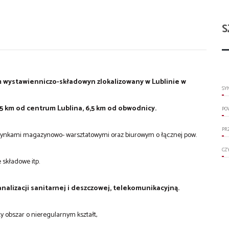
S
 wystawienniczo-składowyn zlokalizowany w Lublinie w
SY
3,5 km od centrum Lublina, 6,5 km od obwodnicy.
PO
PR
nkami magazynowo- warsztatowymi oraz biurowym o łącznej pow.
CZ
składowe itp.
nalizacji sanitarnej i deszczowej, telekomunikacyjną.
y obszar o nieregularnym kształt,