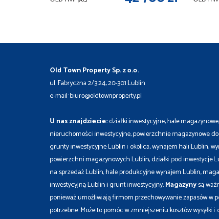
Old Town Property Sp. z o.o.
ul. Fabryczna 2/3.24, 20-301 Lublin
e-mail: biuro@oldtownproperty.pl
U nas znajdziecie:
działki inwestycyjne, hale magazynowe
nieruchomości inwestycyjne, powierzchnie magazynowe do 
grunty inwestycyjne Lublin i okolica, wynajem hali Lublin
powierzchni magazynowych Lublin, działki pod inwestycje Lub
na sprzedaż Lublin, hale produkcyjne wynajem Lublin, maga
inwestycyjną Lublin i grunt inwestycyjny.
Magazyny
są ważn
ponieważ umożliwiają firmom przechowywanie zapasów w po
potrzebne. Może to pomóc w zmniejszeniu kosztów wysyłki i cz