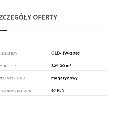
ZCZEGÓŁY OFERTY
OLD-HW-2097
MBOL OFERTY
825,00 m²
WIERZCHNIA
magazynowy
ZEZNACZENIE HALI
67 PLN
YNSZ NAJMU NETTO /M2