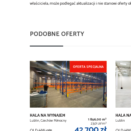
właściciela, może podlegać aktualizacji i nie stanowi oferty o
PODOBNE OFERTY
OFERTA SPECJALNA
HALA NA WYNAJEM
HALA N
2
1 856,00 m
Lublin, Czechów Północny
Lublin
2
23,01 zł/m
42 700 zł
OLD-HW-985
OLD-HW-