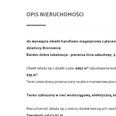
OPIS NIERUCHOMOŚCI
do wynajęcia obiekt handlowo magazynowy z placem
dzielnicy Bronowice.
Bardzo dobra lokalizacja - pierwsza linia zabudowy, 
2
Obiekt składa się z działki o pow.
4952 m
zabudowanej budy
2
835 m
.
Teren utwardzony przeznaczony na place manewrowe place 
Teren uzbrojony w sieć wodociągową, elektryczną, ka
Nieruchomość składa się z sześciu działek tworzących zwart
Szerokość od 42-52 m,