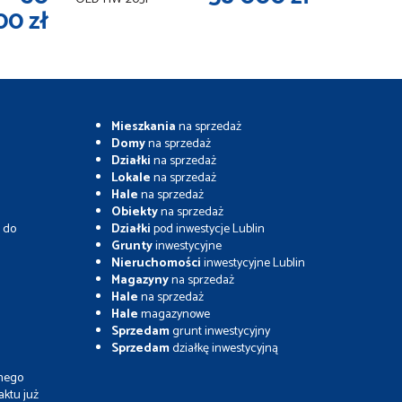
00 zł
Mieszkania
na sprzedaż
Domy
na sprzedaż
Działki
na sprzedaż
Lokale
na sprzedaż
Hale
na sprzedaż
Obiekty
na sprzedaż
 do
Działki
pod inwestycje Lublin
Grunty
inwestycyjne
Nieruchomości
inwestycyjne Lublin
Magazyny
na sprzedaż
Hale
na sprzedaż
Hale
magazynowe
Sprzedam
grunt inwestycyjny
Sprzedam
działkę inwestycyjną
jnego
aktu już