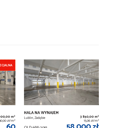
ECJALNA
HALA NA WYNAJEM
2
2
000,00 m
3 850,00 m
Lublin, Zadębie
2
2
30,00 zł/m
15,06 zł/m
60
58 000 zł
OLD-HW-2051