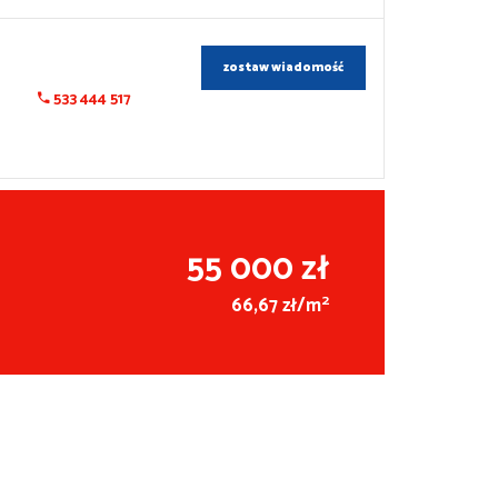
zostaw wiadomość
533 444 517
55 000 zł
2
66,67 zł/m