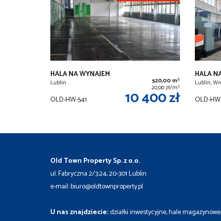
HALA NA WYNAJEM
HALA N
2
520,00 m
Lublin
Lublin, Wr
2
20,00 zł/m
10 400 zł
OLD-HW-541
OLD-HW-
Old Town Property Sp. z o.o.
ul. Fabryczna 2/3.24, 20-301 Lublin
e-mail: biuro@oldtownproperty.pl
U nas znajdziecie:
działki inwestycyjne, hale magazynowe