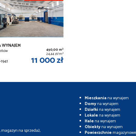
A WYNAJEM
2
450,00 m
otków
2
24,44 zł/m
11 000 zł
1941
Mieszkania
na wynajem
Domy
na wynajem
Działki
na wynajem
Lokale
na wynajem
Hale
na wynajem
Obiekty
na wynajem
, magazyn na sprzedaż,
Powierzchnie
magazynowe