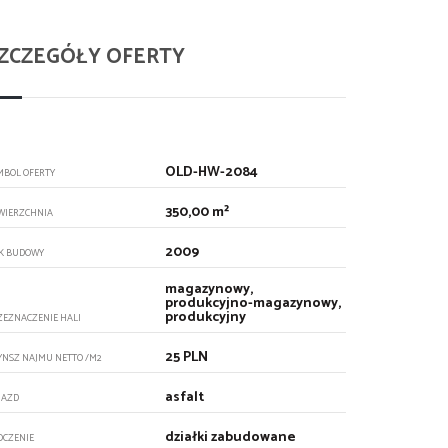
ZCZEGÓŁY OFERTY
OLD-HW-2084
MBOL OFERTY
350,00 m²
WIERZCHNIA
2009
K BUDOWY
magazynowy,
produkcyjno-magazynowy,
produkcyjny
ZEZNACZENIE HALI
25 PLN
YNSZ NAJMU NETTO /M2
asfalt
JAZD
działki zabudowane
OCZENIE