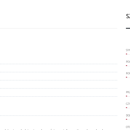
S
SY
PO
RO
PR
CZ
DO
OT