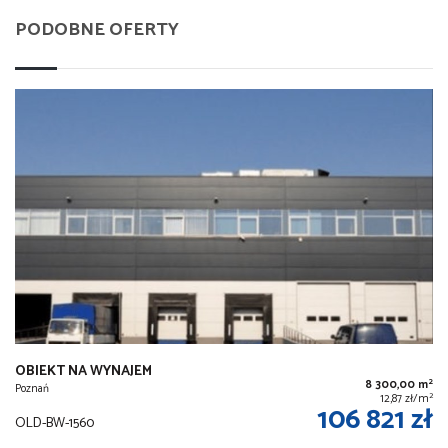
PODOBNE OFERTY
OBIEKT NA WYNAJEM
2
8 300,00 m
Poznań
2
12,87 zł/m
106 821 zł
OLD-BW-1560