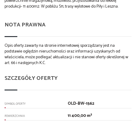
powierzchnie magazynową, możliwość przystosowania do lekkiej
produkcji- 11 400m2. W pobliżu S11, trasy wylotowe do Piły i Leszna.
NOTA PRAWNA
Opis oferty zawarty na stronie internetowej sporządzany jest na
podstawie oględzin nieruchomości oraz informacji uzyskanych od
właściciela, może podlegać aktualizacji i nie stanowi oferty określonej w
art. 66 i następnych K.C.
SZCZEGÓŁY OFERTY
OLD-BW-1562
SYMBOL OFERTY
11 400,00 m²
POWIERZCHNIA