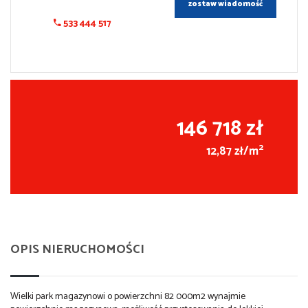
zostaw wiadomość
533 444 517
146 718 zł
2
12,87 zł/m
OPIS NIERUCHOMOŚCI
Wielki park magazynowi o powierzchni 82 000m2 wynajmie