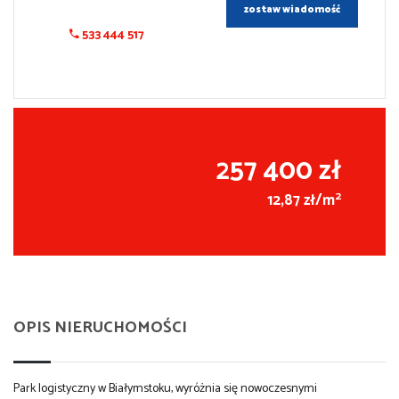
zostaw wiadomość
533 444 517
257 400 zł
2
12,87 zł/m
OPIS NIERUCHOMOŚCI
Park logistyczny w Białymstoku, wyróżnia się nowoczesnymi