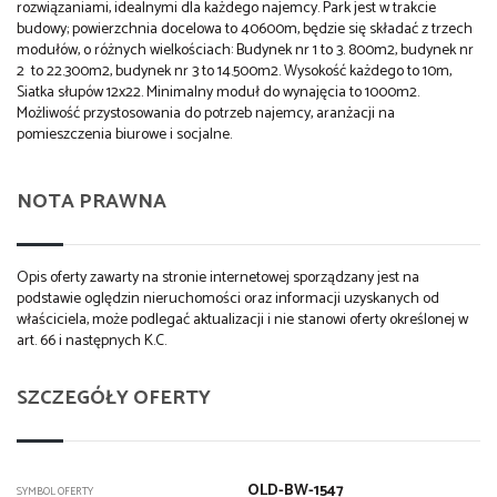
rozwiązaniami, idealnymi dla każdego najemcy. Park jest w trakcie
budowy; powierzchnia docelowa to 40600m, będzie się składać z trzech
modułów, o różnych wielkościach: Budynek nr 1 to 3. 800m2, budynek nr
2 to 22.300m2, budynek nr 3 to 14.500m2. Wysokość każdego to 10m,
Siatka słupów 12x22. Minimalny moduł do wynajęcia to 1000m2.
Możliwość przystosowania do potrzeb najemcy, aranżacji na
pomieszczenia biurowe i socjalne.
NOTA PRAWNA
Opis oferty zawarty na stronie internetowej sporządzany jest na
podstawie oględzin nieruchomości oraz informacji uzyskanych od
właściciela, może podlegać aktualizacji i nie stanowi oferty określonej w
art. 66 i następnych K.C.
SZCZEGÓŁY OFERTY
OLD-BW-1547
SYMBOL OFERTY