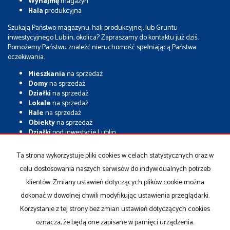
Wynajmę
magazyn
Hala
produkcyjna
Szukają Państwo magazynu, hali produkcyjnej, lub Gruntu
inwestycyjnego Lublin, okolica? Zapraszamy do kontaktu już dziś.
Pomożemy Państwu znaleźć nieruchomość spełniającą Państwa
oczekiwania.
Mieszkania
na sprzedaż
Domy
na sprzedaż
Działki
na sprzedaż
Lokale
na sprzedaż
Hale
na sprzedaż
Obiekty
na sprzedaż
Działki
pod inwestycje Lublin
Grunty
inwestycyjne
Nieruchomości
inwestycyjne Lublin
Ta strona wykorzystuje pliki cookies w celach statystycznych oraz w
Magazyny
na sprzedaż
celu dostosowania naszych serwisów do indywidualnych potrzeb
Hale
na sprzedaż
Hale
magazynowe
klientów. Zmiany ustawień dotyczących plików cookie można
Sprzedam
grunt inwestycyjny
dokonać w dowolnej chwili modyfikując ustawienia przeglądarki.
Sprzedam
działkę inwestycyjną
Korzystanie z tej strony bez zmian ustawień dotyczących cookies
oznacza, że będą one zapisane w pamięci urządzenia.