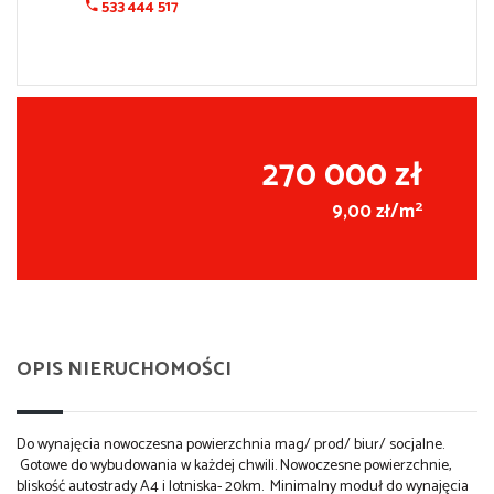
533 444 517
270 000 zł
2
9,00 zł/m
OPIS NIERUCHOMOŚCI
Do wynajęcia nowoczesna powierzchnia mag/ prod/ biur/ socjalne.
Gotowe do wybudowania w każdej chwili. Nowoczesne powierzchnie,
bliskość autostrady A4 i lotniska- 20km. Minimalny moduł do wynajęcia