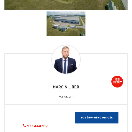
155
OFERT
MARCIN
LIBER
MANAGER
zostaw wiadomość
533 444 517