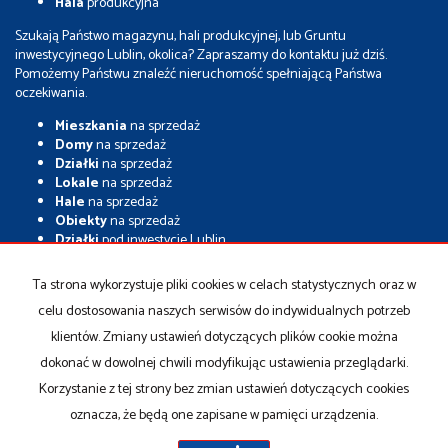
Hala
produkcyjna
Szukają Państwo magazynu, hali produkcyjnej, lub Gruntu
inwestycyjnego Lublin, okolica? Zapraszamy do kontaktu już dziś.
Pomożemy Państwu znaleźć nieruchomość spełniającą Państwa
oczekiwania.
Mieszkania
na sprzedaż
Domy
na sprzedaż
Działki
na sprzedaż
Lokale
na sprzedaż
Hale
na sprzedaż
Obiekty
na sprzedaż
Działki
pod inwestycje Lublin
Grunty
inwestycyjne
Nieruchomości
inwestycyjne Lublin
Ta strona wykorzystuje pliki cookies w celach statystycznych oraz w
Magazyny
na sprzedaż
celu dostosowania naszych serwisów do indywidualnych potrzeb
Hale
na sprzedaż
Hale
magazynowe
klientów. Zmiany ustawień dotyczących plików cookie można
Sprzedam
grunt inwestycyjny
dokonać w dowolnej chwili modyfikując ustawienia przeglądarki.
Sprzedam
działkę inwestycyjną
Korzystanie z tej strony bez zmian ustawień dotyczących cookies
oznacza, że będą one zapisane w pamięci urządzenia.