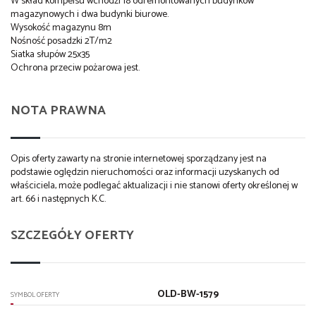
W skład kompelsu wchodzi 18 odremontowanych budynków
magazynowych i dwa budynki biurowe.
Wysokość magazynu 8m
Nośność posadzki 2T/m2
Siatka słupów 25x35
Ochrona przeciw pożarowa jest.
NOTA PRAWNA
Opis oferty zawarty na stronie internetowej sporządzany jest na
podstawie oględzin nieruchomości oraz informacji uzyskanych od
właściciela, może podlegać aktualizacji i nie stanowi oferty określonej w
art. 66 i następnych K.C.
SZCZEGÓŁY OFERTY
OLD-BW-1579
SYMBOL OFERTY