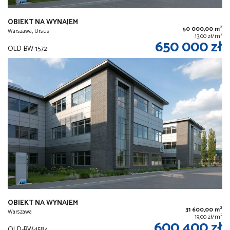
OBIEKT NA WYNAJEM
2
50 000,00 m
Warszawa, Ursus
2
13,00 zł/m
650 000 zł
OLD-BW-1572
OBIEKT NA WYNAJEM
2
31 600,00 m
Warszawa
2
19,00 zł/m
600 400 zł
OLD-BW-1584