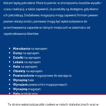
którym będą potrzebne. Może to pomóc w zmniejszeniu kosztów wysyłki i
czasu realizacji, a także zapewnić, że produkty są dostępne, gdy klienci
ich potrzebują. Dodatkowo, magazyny mogą zapewnić firmom pewien
poziom elastyczności, ponieważ mogą być wykorzystywane do
przechowywania zapasów w różnych miejscach w zależności od
zapotrzebowania klientów.
Mieszkania
na wynajem
Domy
na wynajem
Działki
na wynajem
Lokale
na wynajem
Hale
na wynajem
Obiekty
na wynajem
Powierzchnie
magazynowe do wynajęcia
Wynajmę
hale
Wynajem
powierzchni magazynowych
Wynajmę
magazyn
Hala
produkcyjna
Szukają Państwo magazynu, hali produkcyjnej, lub Gruntu
Ta strona wykorzystuje pliki cookies w celach statystycznych oraz w