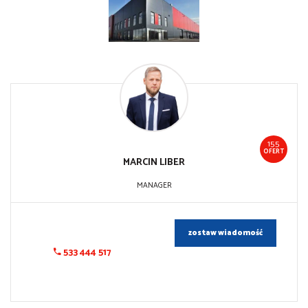
155
OFERT
MARCIN
LIBER
MANAGER
zostaw wiadomość
533 444 517