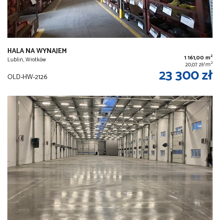
HALA NA WYNAJEM
2
1 161,00 m
Lublin, Wrotków
2
20,07 zł/m
23 300 zł
OLD-HW-2126