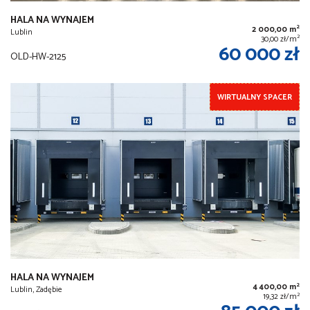
HALA NA WYNAJEM
2
2 000,00 m
Lublin
2
30,00 zł/m
60 000 zł
OLD-HW-2125
WIRTUALNY SPACER
HALA NA WYNAJEM
2
4 400,00 m
Lublin, Zadębie
2
19,32 zł/m