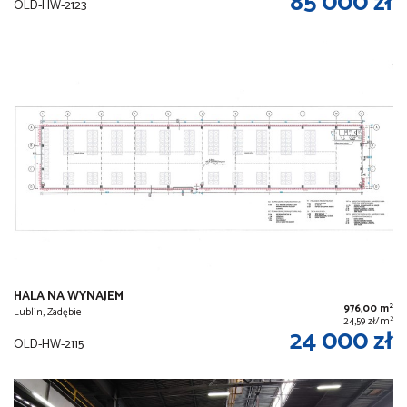
85 000 zł
OLD-HW-2123
HALA NA WYNAJEM
2
976,00 m
Lublin, Zadębie
2
24,59 zł/m
24 000 zł
OLD-HW-2115