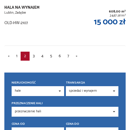
HALA NA WYNAJEM
2
608,00 m
Lublin, Zadębie
2
24,67 zł/m
15 000 zł
OLD-HW-2107
«
1
2
3
4
5
6
7
»
NIERUCHOMOŚĆ
TRANSAKCJA
PRZEZNACZENIE HALI
CENA OD
CENA DO