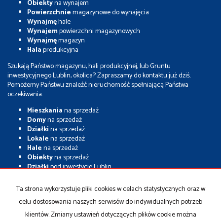
Obiekty
na wynajem
Powierzchnie
magazynowe do wynajęcia
Wynajmę
hale
Wynajem
powierzchni magazynowych
Wynajmę
magazyn
Hala
produkcyjna
Szukają Państwo magazynu, hali produkcyjnej, lub Gruntu
inwestycyjnego Lublin, okolica? Zapraszamy do kontaktu już dziś.
Pomożemy Państwu znaleźć nieruchomość spełniającą Państwa
oczekiwania.
Mieszkania
na sprzedaż
Domy
na sprzedaż
Działki
na sprzedaż
Lokale
na sprzedaż
Hale
na sprzedaż
Obiekty
na sprzedaż
Działki
pod inwestycje Lublin
Grunty
inwestycyjne
Nieruchomości
inwestycyjne Lublin
Ta strona wykorzystuje pliki cookies w celach statystycznych oraz w
Magazyny
na sprzedaż
celu dostosowania naszych serwisów do indywidualnych potrzeb
Hale
na sprzedaż
Hale
magazynowe
klientów. Zmiany ustawień dotyczących plików cookie można