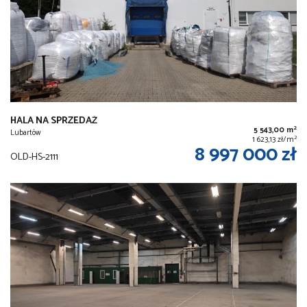
HALA NA SPRZEDAŻ
2
5 543,00 m
Lubartów
2
1 623,13 zł/m
8 997 000 zł
OLD-HS-2111