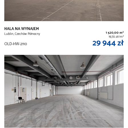
HALA NA WYNAJEM
2
1 520,00 m
Lublin, Czechów Północny
2
19,70 zł/m
29 944 zł
OLD-HW-2110