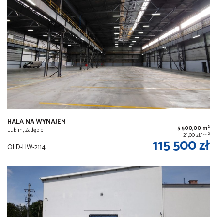
HALA NA WYNAJEM
2
5 500,00 m
Lublin, Zadębie
2
21,00 zł/m
115 500 zł
OLD-HW-2114