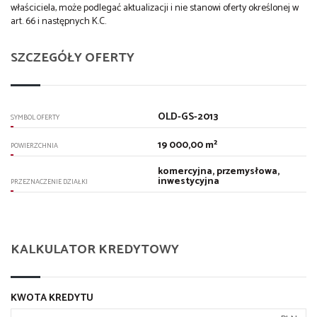
właściciela, może podlegać aktualizacji i nie stanowi oferty określonej w
art. 66 i następnych K.C.
SZCZEGÓŁY OFERTY
OLD-GS-2013
SYMBOL OFERTY
19 000,00 m²
POWIERZCHNIA
komercyjna, przemysłowa,
inwestycyjna
PRZEZNACZENIE DZIAŁKI
KALKULATOR KREDYTOWY
KWOTA KREDYTU