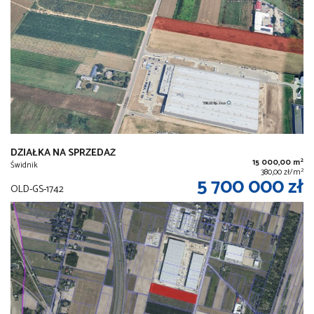
DZIAŁKA NA SPRZEDAŻ
2
15 000,00 m
Świdnik
2
380,00 zł/m
5 700 000 zł
OLD-GS-1742