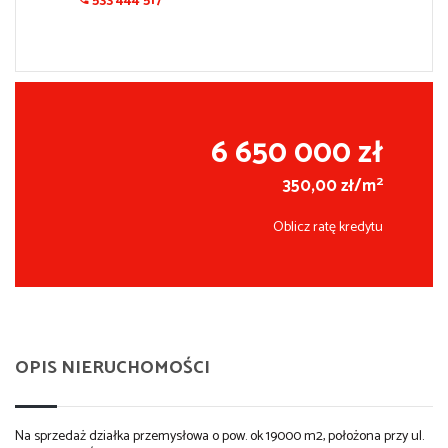
533 444 517
6 650 000 zł
2
350,00 zł/m
Oblicz ratę kredytu
OPIS NIERUCHOMOŚCI
Na sprzedaż działka przemysłowa o pow. ok 19000 m2, położona przy ul.