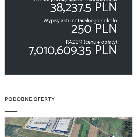
38,237.5 PLN
Wypisy aktu notarialnego - około
250 PLN
RAZEM (cena + opłaty)
7,010,609.35 PLN
PODOBNE OFERTY