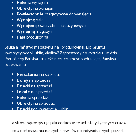
Hale
na wynajem
Obiekty
na wynajem
Powierzchnie
magazynowe do wynajęcia
Wynajmę
hale
Wynajem
powierzchni magazynowych
Wynajmę
magazyn
Hala
produkcyjna
Szukają Państwo magazynu, hali produkcyjnej, lub Gruntu
inwestycyjnego Lublin, okolica? Zapraszamy do kontaktu już dziś.
Pomożemy Państwu znaleźć nieruchomość spełniającą Państwa
oczekiwania.
Mieszkania
na sprzedaż
Domy
na sprzedaż
Działki
na sprzedaż
Lokale
na sprzedaż
Hale
na sprzedaż
Obiekty
na sprzedaż
Działki
pod inwestycje Lublin
Grunty
inwestycyjne
Nieruchomości
inwestycyjne Lublin
Ta strona wykorzystuje pliki cookies w celach statystycznych oraz w
Magazyny
na sprzedaż
celu dostosowania naszych serwisów do indywidualnych potrzeb
Hale
na sprzedaż