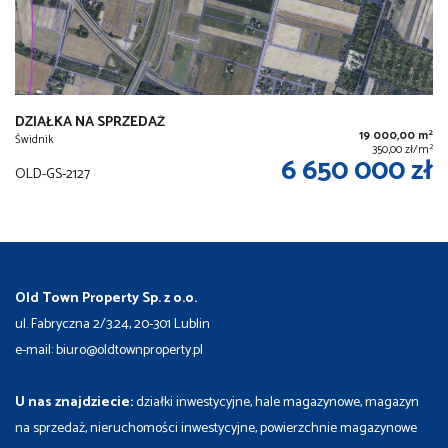
DZIAŁKA NA SPRZEDAŻ
2
19 000,00 m
Świdnik
2
350,00 zł/m
6 650 000 zł
OLD-GS-2127
Old Town Property Sp. z o.o.
ul. Fabryczna 2/3.24, 20-301 Lublin
e-mail: biuro@oldtownproperty.pl
U nas znajdziecie:
działki inwestycyjne, hale magazynowe, magazyn
na sprzedaż, nieruchomości inwestycyjne, powierzchnie magazynowe