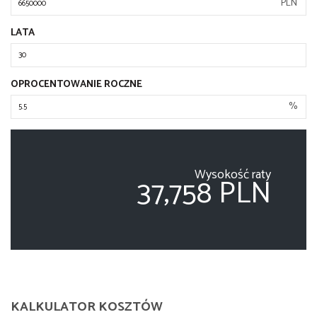
PLN
LATA
OPROCENTOWANIE ROCZNE
%
Wysokość raty
37,758 PLN
KALKULATOR KOSZTÓW