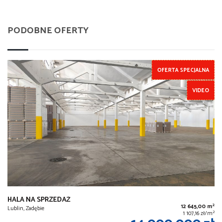
PODOBNE OFERTY
OFERTA SPECJALNA
VIDEO
HALA NA SPRZEDAŻ
2
12 645,00 m
Lublin, Zadębie
2
1 107,16 zł/m