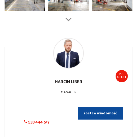
155
OFERT
MARCIN
LIBER
MANAGER
zostaw wiadomość
533 444 517