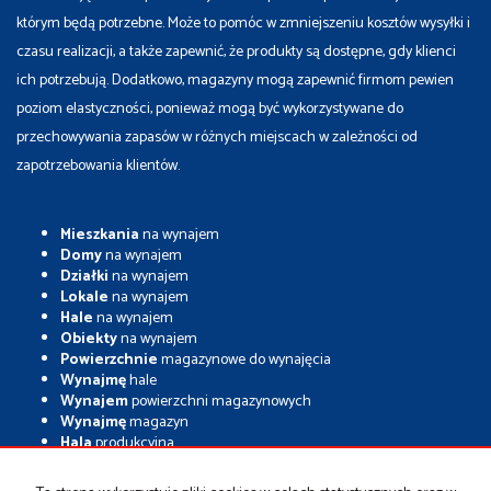
którym będą potrzebne. Może to pomóc w zmniejszeniu kosztów wysyłki i
czasu realizacji, a także zapewnić, że produkty są dostępne, gdy klienci
ich potrzebują. Dodatkowo, magazyny mogą zapewnić firmom pewien
poziom elastyczności, ponieważ mogą być wykorzystywane do
przechowywania zapasów w różnych miejscach w zależności od
zapotrzebowania klientów.
Mieszkania
na wynajem
Domy
na wynajem
Działki
na wynajem
Lokale
na wynajem
Hale
na wynajem
Obiekty
na wynajem
Powierzchnie
magazynowe do wynajęcia
Wynajmę
hale
Wynajem
powierzchni magazynowych
Wynajmę
magazyn
Hala
produkcyjna
Szukają Państwo magazynu, hali produkcyjnej, lub Gruntu