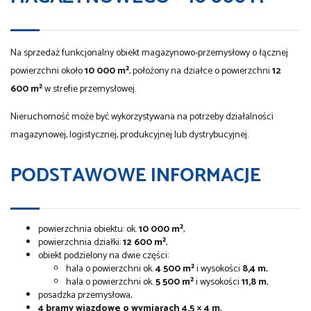
Na sprzedaż funkcjonalny obiekt magazynowo-przemysłowy o łącznej
powierzchni około
10 000 m²
, położony na działce o powierzchni
12
600 m²
w strefie przemysłowej.
Nieruchomość może być wykorzystywana na potrzeby działalności
magazynowej, logistycznej, produkcyjnej lub dystrybucyjnej.
PODSTAWOWE INFORMACJE
powierzchnia obiektu: ok.
10 000 m²
,
powierzchnia działki:
12 600 m²
,
obiekt podzielony na dwie części:
hala o powierzchni ok.
4 500 m²
i wysokości
8,4 m
,
hala o powierzchni ok.
5 500 m²
i wysokości
11,8 m
,
posadzka przemysłowa,
4 bramy wjazdowe o wymiarach 4,5 × 4 m
,