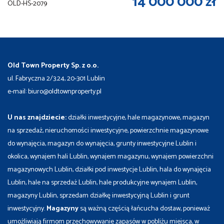
14 000 000 zł
OLD-HS-2079
Old Town Property Sp. z o.o.
ul. Fabryczna 2/3.24, 20-301 Lublin
e-mail: biuro@oldtownproperty.pl
U nas znajdziecie:
działki inwestycyjne, hale magazynowe, magazyn
na sprzedaż, nieruchomości inwestycyjne, powierzchnie magazynowe
do wynajęcia, magazyn do wynajęcia, grunty inwestycyjne Lublin i
okolica, wynajem hali Lublin, wynajem magazynu, wynajem powierzchni
magazynowych Lublin, działki pod inwestycje Lublin, hala do wynajęcia
Lublin, hale na sprzedaż Lublin, hale produkcyjne wynajem Lublin,
magazyny Lublin, sprzedam działkę inwestycyjną Lublin i grunt
inwestycyjny.
Magazyny
są ważną częścią łańcucha dostaw, ponieważ
umożliwiają firmom przechowywanie zapasów w pobliżu miejsca, w